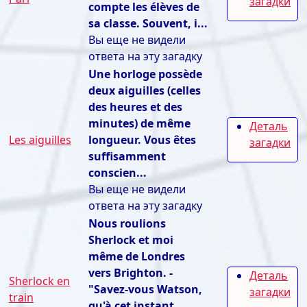
загадки
compte les élèves de
sa classe. Souvent, i...
Вы еще не видели
ответа на эту загадку
Une horloge possède
deux aiguilles (celles
des heures et des
minutes) de même
Деталь
Les aiguilles
longueur. Vous êtes
загадки
suffisamment
conscien...
Вы еще не видели
ответа на эту загадку
Nous roulions
Sherlock et moi
même de Londres
vers Brighton. -
Деталь
Sherlock en
"Savez-vous Watson,
загадки
train
qu'à cet instant