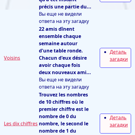
précis une partie du...
Вы еще не видели
ответа на эту загадку
22 amis dînent
ensemble chaque
semaine autour
d'une table ronde.
Деталь
Voisins
Chacun d'eux désire
загадки
avoir chaque fois
deux nouveaux ami...
Вы еще не видели
ответа на эту загадку
Trouvez les nombres
de 10 chiffres où le
premier chiffre est le
nombre de 0 du
Деталь
Les dix chiffres
nombre, le second le
загадки
nombre de 1 du