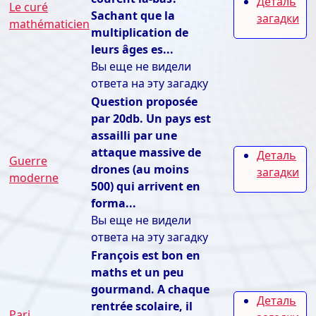
Деталь
Le curé
Sachant que la
загадки
mathématicien
multiplication de
leurs âges es...
Вы еще не видели
ответа на эту загадку
Question proposée
par 20db. Un pays est
assailli par une
attaque massive de
Деталь
Guerre
drones (au moins
загадки
moderne
500) qui arrivent en
forma...
Вы еще не видели
ответа на эту загадку
François est bon en
maths et un peu
gourmand. A chaque
Деталь
rentrée scolaire, il
Pari