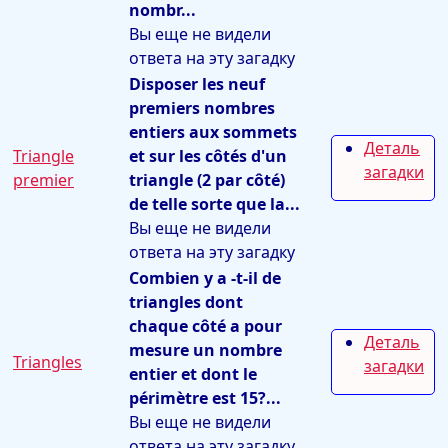
nombr...
Вы еще не видели
ответа на эту загадку
Disposer les neuf
premiers nombres
entiers aux sommets
Деталь
Triangle
et sur les côtés d'un
загадки
premier
triangle (2 par côté)
de telle sorte que la...
Вы еще не видели
ответа на эту загадку
Combien y a -t-il de
triangles dont
chaque côté a pour
Деталь
mesure un nombre
Triangles
загадки
entier et dont le
périmètre est 15?...
Вы еще не видели
ответа на эту загадку