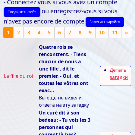
- Connectez vous si vous avez un compte
ou enregistrez-vous si vous
Соединить тебя
n'avez pas encore de compte
Зарегистрируйся
1
2
3
4
5
6
7
8
9
10
11
»
Quatre rois se
rencontrent. - Tiens
chacun de nous a
une fille , dit le
Деталь
La fille du roi
premier. - Oui, et
загадки
toutes les vôtres ont
exac...
Вы еще не видели
ответа на эту загадку
Un curé dit à son
bedeau: - Tu vois les 3
personnes qui
courent là-bas?