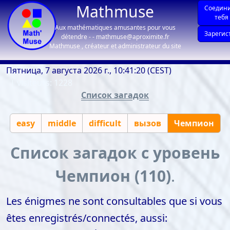
Mathmuse
Соедин
тебя
Aux mathématiques amusantes pour vous
Зарегис
détendre - - mathmuse@aproximite.fr
Mathmuse , créateur et administrateur du site
Пятница, 7 августа 2026 г., 10:41:20 (CEST)
| visiteurs: 1228
Список загадок
easy
middle
difficult
вызов
Чемпион
Список загадок с уровень
Чемпион (110)
.
Les énigmes ne sont consultables que si vous
êtes enregistrés/connectés, aussi: