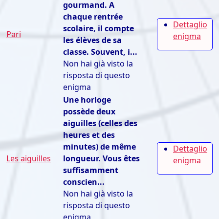
gourmand. A
chaque rentrée
Dettaglio
scolaire, il compte
Pari
enigma
les élèves de sa
classe. Souvent, i...
Non hai già visto la
risposta di questo
enigma
Une horloge
possède deux
aiguilles (celles des
heures et des
minutes) de même
Dettaglio
Les aiguilles
longueur. Vous êtes
enigma
suffisamment
conscien...
Non hai già visto la
risposta di questo
enigma