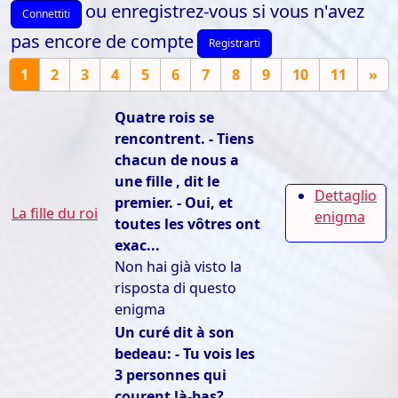
ou enregistrez-vous si vous n'avez
Connettiti
pas encore de compte
Registrarti
1
2
3
4
5
6
7
8
9
10
11
»
Quatre rois se
rencontrent. - Tiens
chacun de nous a
une fille , dit le
Dettaglio
premier. - Oui, et
La fille du roi
enigma
toutes les vôtres ont
exac...
Non hai già visto la
risposta di questo
enigma
Un curé dit à son
bedeau: - Tu vois les
3 personnes qui
courent là-bas?