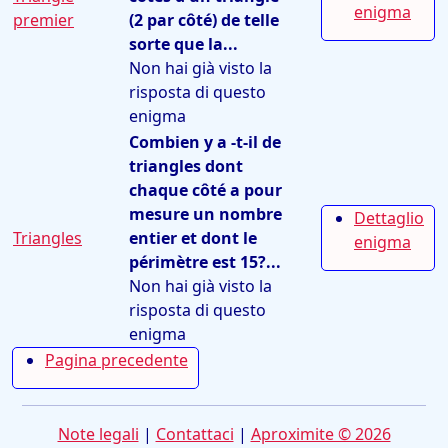
enigma
premier
(2 par côté) de telle
sorte que la...
Non hai già visto la
risposta di questo
enigma
Combien y a -t-il de
triangles dont
chaque côté a pour
mesure un nombre
Dettaglio
Triangles
entier et dont le
enigma
périmètre est 15?...
Non hai già visto la
risposta di questo
enigma
Pagina precedente
Note legali
|
Contattaci
|
Aproximite © 2026