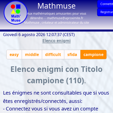
Mathmuse
Connettit
Registrar
Aux mathématiques amusantes pour vous
détendre - - mathmuse@aproximite.fr
Mathmuse , créateur et administrateur du site
Giovedì 6 agosto 2026 12:07:37 (CEST)
| visiteurs: 1337
Elenco enigmi
easy
middle
difficult
sfida
campione
Elenco enigmi con Titolo
campione (110)
.
Les énigmes ne sont consultables que si vous
êtes enregistrés/connectés, aussi:
- Connectez vous si vous avez un compte