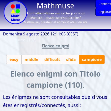
Mathmuse
Connettit
Registrar
Aux mathématiques amusantes pour vous
détendre - - mathmuse@aproximite.fr
Mathmuse , créateur et administrateur du site
Domenica 9 agosto 2026 12:11:05 (CEST)
| visiteurs: 1192
Elenco enigmi
easy
middle
difficult
sfida
campione
Elenco enigmi con Titolo
campione (110)
.
Les énigmes ne sont consultables que si vous
êtes enregistrés/connectés, aussi: