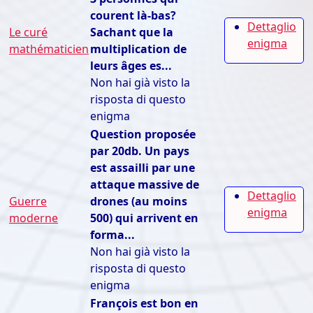
courent là-bas?
Dettaglio
Le curé
Sachant que la
enigma
mathématicien
multiplication de
leurs âges es...
Non hai già visto la
risposta di questo
enigma
Question proposée
par 20db. Un pays
est assailli par une
attaque massive de
Dettaglio
Guerre
drones (au moins
enigma
moderne
500) qui arrivent en
forma...
Non hai già visto la
risposta di questo
enigma
François est bon en