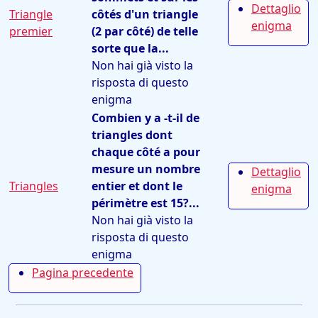
Dettaglio
Triangle
côtés d'un triangle
enigma
premier
(2 par côté) de telle
sorte que la...
Non hai già visto la
risposta di questo
enigma
Combien y a -t-il de
triangles dont
chaque côté a pour
mesure un nombre
Dettaglio
Triangles
entier et dont le
enigma
périmètre est 15?...
Non hai già visto la
risposta di questo
enigma
Pagina precedente