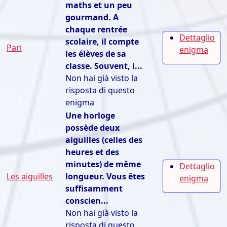
maths et un peu
gourmand. A
chaque rentrée
Dettaglio
scolaire, il compte
Pari
enigma
les élèves de sa
classe. Souvent, i...
Non hai già visto la
risposta di questo
enigma
Une horloge
possède deux
aiguilles (celles des
heures et des
minutes) de même
Dettaglio
Les aiguilles
longueur. Vous êtes
enigma
suffisamment
conscien...
Non hai già visto la
risposta di questo