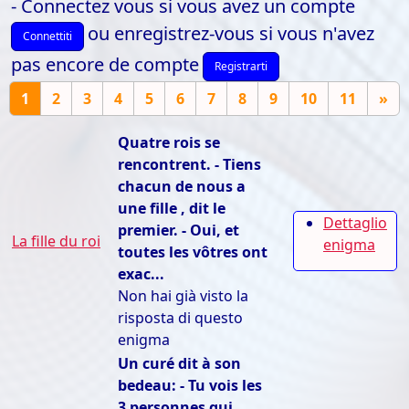
- Connectez vous si vous avez un compte
ou enregistrez-vous si vous n'avez
Connettiti
pas encore de compte
Registrarti
1
2
3
4
5
6
7
8
9
10
11
»
Quatre rois se
rencontrent. - Tiens
chacun de nous a
une fille , dit le
Dettaglio
premier. - Oui, et
La fille du roi
enigma
toutes les vôtres ont
exac...
Non hai già visto la
risposta di questo
enigma
Un curé dit à son
bedeau: - Tu vois les
3 personnes qui