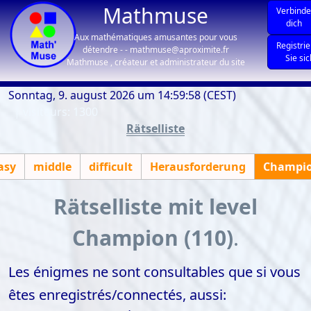
Mathmuse
Verbind
dich
Aux mathématiques amusantes pour vous
Registri
détendre - - mathmuse@aproximite.fr
Sie si
Mathmuse , créateur et administrateur du site
Sonntag, 9. august 2026 um 14:59:58 (CEST)
| visiteurs: 1300
Rätselliste
asy
middle
difficult
Herausforderung
Champi
Rätselliste mit level
Champion (110)
.
Les énigmes ne sont consultables que si vous
êtes enregistrés/connectés, aussi: