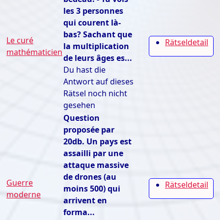
les 3 personnes
qui courent là-
bas? Sachant que
Le curé
Rätseldetail
la multiplication
mathématicien
de leurs âges es...
Du hast die
Antwort auf dieses
Rätsel noch nicht
gesehen
Question
proposée par
20db. Un pays est
assailli par une
attaque massive
de drones (au
Guerre
Rätseldetail
moins 500) qui
moderne
arrivent en
forma...