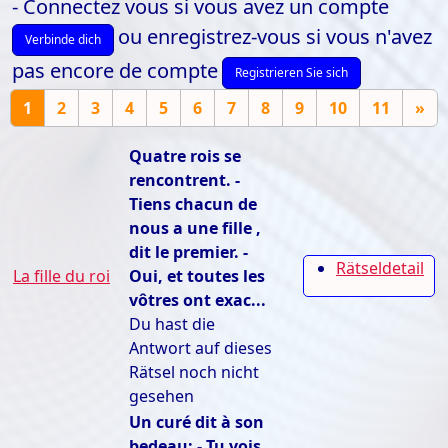
- Connectez vous si vous avez un compte
ou enregistrez-vous si vous n'avez
Verbinde dich
pas encore de compte
Registrieren Sie sich
1
2
3
4
5
6
7
8
9
10
11
»
Quatre rois se
rencontrent. -
Tiens chacun de
nous a une fille ,
dit le premier. -
Rätseldetail
La fille du roi
Oui, et toutes les
vôtres ont exac...
Du hast die
Antwort auf dieses
Rätsel noch nicht
gesehen
Un curé dit à son
bedeau: - Tu vois