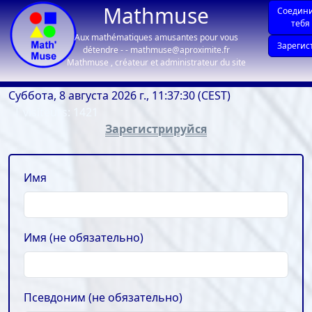
Mathmuse
Соедин
тебя
Aux mathématiques amusantes pour vous
Зарегис
détendre - - mathmuse@aproximite.fr
Mathmuse , créateur et administrateur du site
Суббота, 8 августа 2026 г., 11:37:30 (CEST)
| visiteurs: 1421
Зарегистрируйся
Имя
Имя (не обязательно)
Псевдоним (не обязательно)