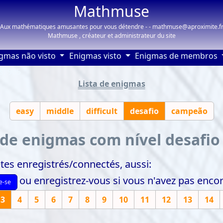
Mathmuse
Aux mathématiques amusantes pour vous détendre - - mathmuse@aproximite.f
Mathmuse , créateur et administrateur du site
gmas não visto
Enigmas visto
Enigmas de membros
s: 905
Lista de enigmas
easy
middle
difficult
desafio
campeão
 de enigmas com nível desafio 
tes enregistrés/connectés, aussi:
ou enregistrez-vous si vous n'avez pas enc
e-se
3
4
5
6
7
8
9
10
11
12
13
14