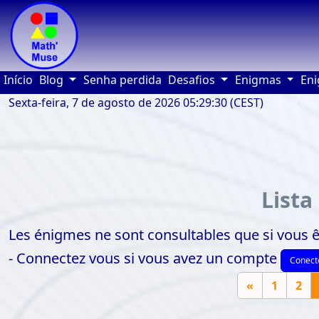
(current)
Início
Blog
Senha perdida
Desafios
Enigmas
Eni
Sexta-feira, 7 de agosto de 2026 05:29:30 (CEST)
| visiteur
Lista
Les énigmes ne sont consultables que si vous ê
- Connectez vous si vous avez un compte
Conect
«
1
2