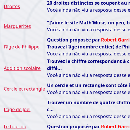
20 droites distinctes se coupent a
Droites
Você ainda não viu a resposta desse
"J'aime le site Math'Muse, un peu, be
Marguerites
Você ainda não viu a resposta desse
Question proposée par
Robert Garr
l'âge de Philippe
Trouvez l'âge (nombre entier) de Phil
Você ainda não viu a resposta desse
Trouvez le chiffre correspondant à c
Addition scolaire
diffé...
Você ainda não viu a resposta desse
Un cercle et un rectangle sont côte à
Cercle et rectangle
Você ainda não viu a resposta desse
Trouver un nombre de quatre chiffres
L'âge de Joël
c...
Você ainda não viu a resposta desse
Le tour du
Question proposée par
Robert Garr