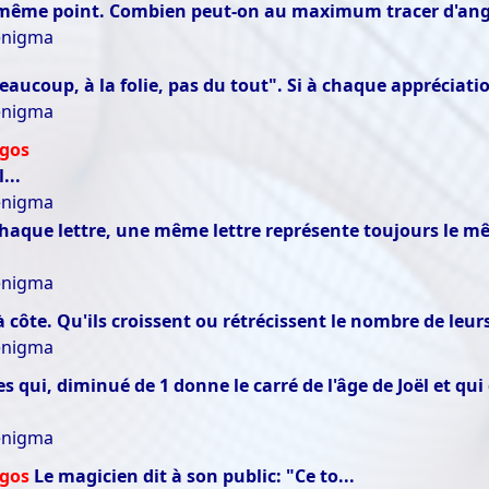
u même point. Combien peut-on au maximum tracer d'angle
 enigma
aucoup, à la folie, pas du tout". Si à chaque appréciation 
 enigma
igos
...
 enigma
haque lettre, une même lettre représente toujours le mêm
 enigma
 côte. Qu'ils croissent ou rétrécissent le nombre de leurs
 enigma
 qui, diminué de 1 donne le carré de l'âge de Joël et qu
 enigma
igos
Le magicien dit à son public: "Ce to...