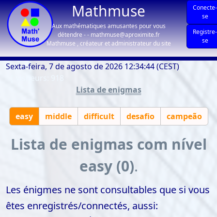
Mathmuse
Conecte
se
Aux mathématiques amusantes pour vous
Registre
détendre - - mathmuse@aproximite.fr
se
Mathmuse , créateur et administrateur du site
Sexta-feira, 7 de agosto de 2026 12:34:44 (CEST)
| visiteurs: 918
Lista de enigmas
easy
middle
difficult
desafio
campeão
Lista de enigmas com nível
easy (0)
.
Les énigmes ne sont consultables que si vous
êtes enregistrés/connectés, aussi: