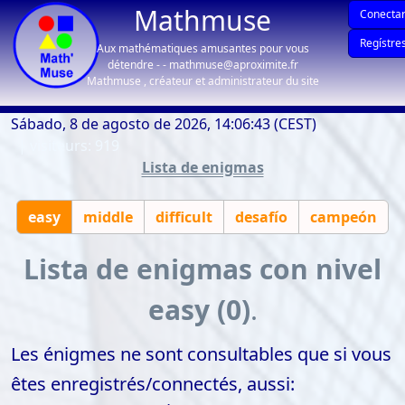
Mathmuse
Conectar
Regístre
Aux mathématiques amusantes pour vous
détendre - - mathmuse@aproximite.fr
Mathmuse , créateur et administrateur du site
Sábado, 8 de agosto de 2026, 14:06:43 (CEST)
| visiteurs: 919
Lista de enigmas
easy
middle
difficult
desafío
campeón
Lista de enigmas con nivel
easy (0)
.
Les énigmes ne sont consultables que si vous
êtes enregistrés/connectés, aussi: