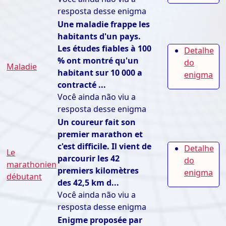
resposta desse enigma
Une maladie frappe les
habitants d'un pays.
Les études fiables à 100
Detalhe
% ont montré qu'un
do
Maladie
habitant sur 10 000 a
enigma
contracté ...
Você ainda não viu a
resposta desse enigma
Un coureur fait son
premier marathon et
c'est difficile. Il vient de
Detalhe
Le
parcourir les 42
do
marathonien
premiers kilomètres
enigma
débutant
des 42,5 km d...
Você ainda não viu a
resposta desse enigma
Enigme proposée par