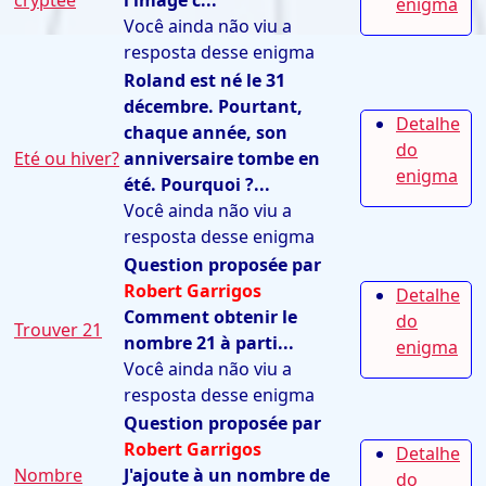
cryptée
l'image c...
enigma
Você ainda não viu a
resposta desse enigma
Roland est né le 31
décembre. Pourtant,
Detalhe
chaque année, son
do
Eté ou hiver?
anniversaire tombe en
enigma
été. Pourquoi ?...
Você ainda não viu a
resposta desse enigma
Question proposée par
Robert Garrigos
Detalhe
Comment obtenir le
do
Trouver 21
nombre 21 à parti...
enigma
Você ainda não viu a
resposta desse enigma
Question proposée par
Robert Garrigos
Detalhe
Nombre
J'ajoute à un nombre de
do