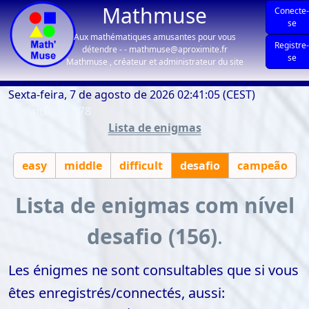
Mathmuse
Conecte
se
Aux mathématiques amusantes pour vous
Registre
détendre - - mathmuse@aproximite.fr
se
Mathmuse , créateur et administrateur du site
Sexta-feira, 7 de agosto de 2026 02:41:05 (CEST)
| visiteurs: 778
Lista de enigmas
easy
middle
difficult
desafio
campeão
Lista de enigmas com nível
desafio (156)
.
Les énigmes ne sont consultables que si vous
êtes enregistrés/connectés, aussi: