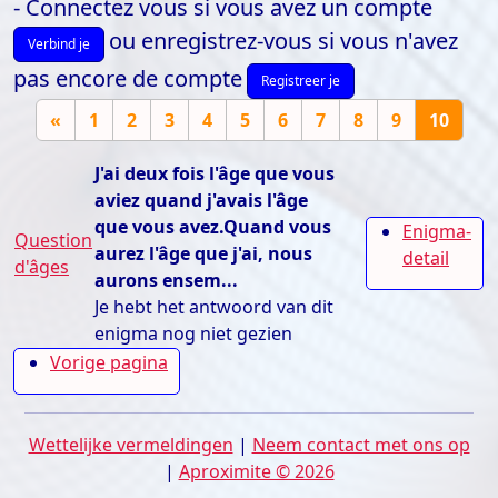
- Connectez vous si vous avez un compte
ou enregistrez-vous si vous n'avez
Verbind je
pas encore de compte
Registreer je
«
1
2
3
4
5
6
7
8
9
10
J'ai deux fois l'âge que vous
aviez quand j'avais l'âge
que vous avez.Quand vous
Enigma-
Question
aurez l'âge que j'ai, nous
detail
d'âges
aurons ensem...
Je hebt het antwoord van dit
enigma nog niet gezien
Vorige pagina
Wettelijke vermeldingen
|
Neem contact met ons op
|
Aproximite © 2026