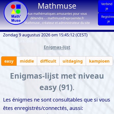
Mathmuse
Verbind
je
Aux mathématiques amusantes pour vous
Registre
détendre - - mathmuse@aproximite.fr
je
Mathmuse , créateur et administrateur du site
Zondag 9 augustus 2026 om 15:45:12 (CEST)
| visiteurs: 846
Enigmas-lijst
easy
middle
difficult
uitdaging
kampioen
Enigmas-lijst met niveau
easy (91)
.
Les énigmes ne sont consultables que si vous
êtes enregistrés/connectés, aussi: