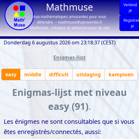
Mathmuse
Verbind
je
Aux mathématiques amusantes pour vous
Registre
détendre - - mathmuse@aproximite.fr
je
Mathmuse , créateur et administrateur du site
Donderdag 6 augustus 2026 om 23:18:37 (CEST)
| visiteurs: 1288
Enigmas-lijst
easy
middle
difficult
uitdaging
kampioen
Enigmas-lijst met niveau
easy (91)
.
Les énigmes ne sont consultables que si vous
êtes enregistrés/connectés, aussi: