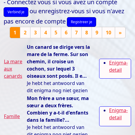
- Connectez vous si vous avez un compte
ou enregistrez-vous si vous n'avez
Verbind je
pas encore de compte
Registreer je
1
2
3
4
5
6
7
8
9
10
»
Un canard se dirige vers la
mare de la ferme. Sur son
La mare
chemin, il croise un
Enigma-
aux
cochon, sur lequel 3
detail
canards
oiseaux sont posés. Il e...
Je hebt het antwoord van
dit enigma nog niet gezien
Mon frère a une sœur, ma
sœur a deux frères.
Enigma-
Combien y a-t-il d'enfants
Famille
detail
dans la famille?...
Je hebt het antwoord van
dit enigma nog niet gezien