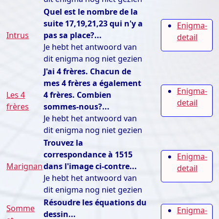
Quel est le nombre de la
suite 17,19,21,23 qui n'y a
Enigma-
Intrus
pas sa place?...
detail
Je hebt het antwoord van
dit enigma nog niet gezien
J'ai 4 frères. Chacun de
mes 4 frères a également
Enigma-
Les 4
4 frères. Combien
detail
frères
sommes-nous?...
Je hebt het antwoord van
dit enigma nog niet gezien
Trouvez la
correspondance à 1515
Enigma-
Marignan
dans l'image ci-contre...
detail
Je hebt het antwoord van
dit enigma nog niet gezien
Résoudre les équations du
Somme
Enigma-
dessin...