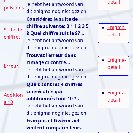
et
detail
Je hebt het antwoord van
poissons
dit enigma nog niet gezien
Considérez la suite de
chiffre suivante: 0 1 1 2 3 5
Enigma-
Suite de
8 Quel chiffre suit le 8? ...
detail
chiffres
Je hebt het antwoord van
dit enigma nog niet gezien
Trouvez l'erreur dans
Enigma-
l'image ci-contre...
Erreur
detail
Je hebt het antwoord van
dit enigma nog niet gezien
Quels sont les 4 chiffres
consécutifs qui
Enigma-
Addition
additionnés font 10 ?...
detail
à 10
Je hebt het antwoord van
dit enigma nog niet gezien
François et Gwenn-aël
veulent comparer leurs