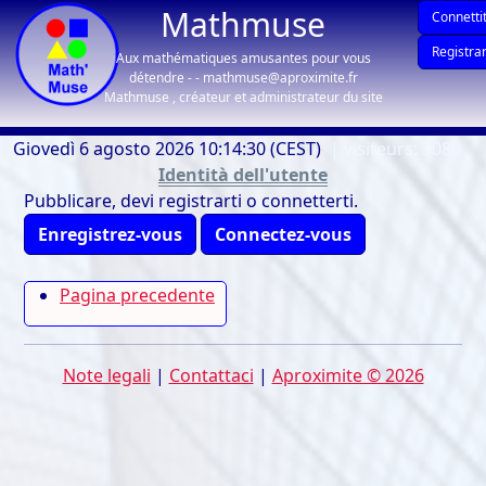
Mathmuse
Connettit
Registrar
Aux mathématiques amusantes pour vous
détendre - - mathmuse@aproximite.fr
Mathmuse , créateur et administrateur du site
Giovedì 6 agosto 2026 10:14:30 (CEST)
| visiteurs: 3080
Identità dell'utente
Pubblicare, devi registrarti o connetterti.
Enregistrez-vous
Connectez-vous
Pagina precedente
Note legali
|
Contattaci
|
Aproximite © 2026