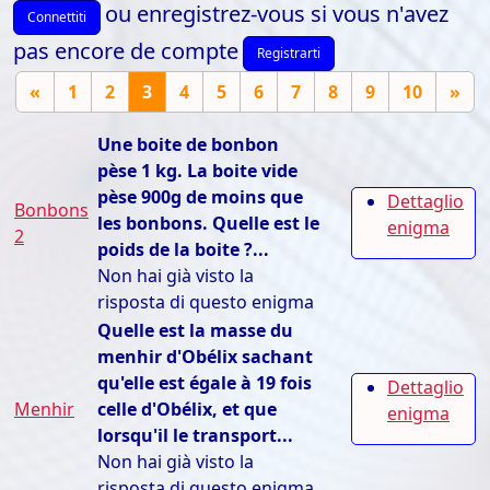
ou enregistrez-vous si vous n'avez
Connettiti
pas encore de compte
Registrarti
«
1
2
3
4
5
6
7
8
9
10
»
Une boite de bonbon
pèse 1 kg. La boite vide
pèse 900g de moins que
Dettaglio
Bonbons
les bonbons. Quelle est le
enigma
2
poids de la boite ?...
Non hai già visto la
risposta di questo enigma
Quelle est la masse du
menhir d'Obélix sachant
qu'elle est égale à 19 fois
Dettaglio
Menhir
celle d'Obélix, et que
enigma
lorsqu'il le transport...
Non hai già visto la
risposta di questo enigma