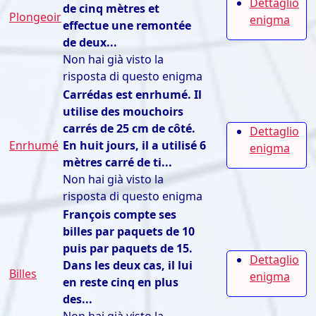
Dettaglio
de cinq mètres et
Plongeoir
enigma
effectue une remontée
de deux...
Non hai già visto la
risposta di questo enigma
Carrédas est enrhumé. Il
utilise des mouchoirs
carrés de 25 cm de côté.
Dettaglio
Enrhumé
En huit jours, il a utilisé 6
enigma
mètres carré de ti...
Non hai già visto la
risposta di questo enigma
François compte ses
billes par paquets de 10
puis par paquets de 15.
Dettaglio
Dans les deux cas, il lui
Billes
enigma
en reste cinq en plus
des...