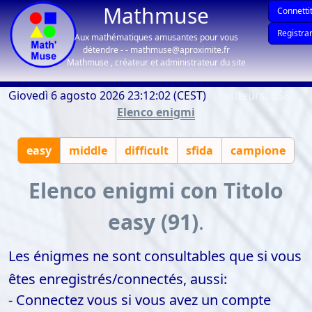
Mathmuse
Connettit
Registrar
Aux mathématiques amusantes pour vous
détendre - - mathmuse@aproximite.fr
Mathmuse , créateur et administrateur du site
Giovedì 6 agosto 2026 23:12:02 (CEST)
| visiteurs: 858
Elenco enigmi
easy
middle
difficult
sfida
campione
Elenco enigmi con Titolo
easy (91)
.
Les énigmes ne sont consultables que si vous
êtes enregistrés/connectés, aussi:
- Connectez vous si vous avez un compte