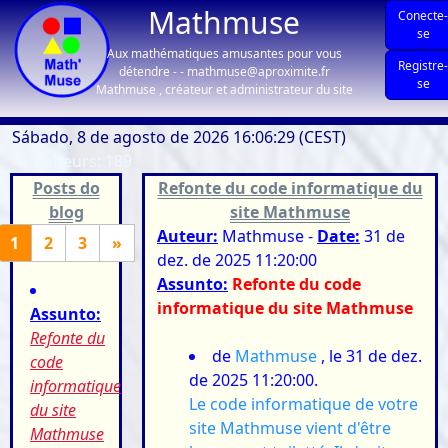
Mathmuse
Conecte
se
Aux mathématiques amusantes pour vous
Registre
détendre - - mathmuse@aproximite.fr
se
Mathmuse , créateur et administrateur du site
Sábado, 8 de agosto de 2026 16:06:29 (CEST)
| visiteurs: 189
Posts do
Refonte du code informatique du
blog
site Mathmuse
Auteur:
Mathmuse -
Date:
31 de
1
2
3
»
dez. de 2025 11:20:00
Assunto:
Refonte du code
informatique du site Mathmuse
Assunto:
Refonte du
de
Mathmuse
, le 31 de dez.
code
de 2025 11:20:00.
informatique
Le code informatique de votre
du site
site Mathmuse vient d'être
Mathmuse