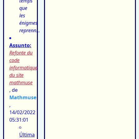
temps
que
les
énigmes
reprenn...
Assunto:
Refonte du
code
informatique
du site
mathmuse
, de
Mathmuse
,
14/02/2022
05:31:01
Última