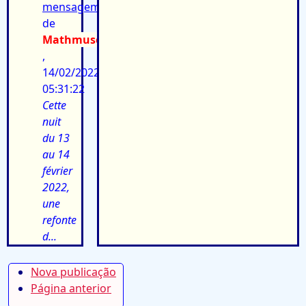
mensagem:
de
Mathmuse
,
14/02/2022
05:31:22
Cette
nuit
du 13
au 14
février
2022,
une
refonte
d...
Nova publicação
Página anterior