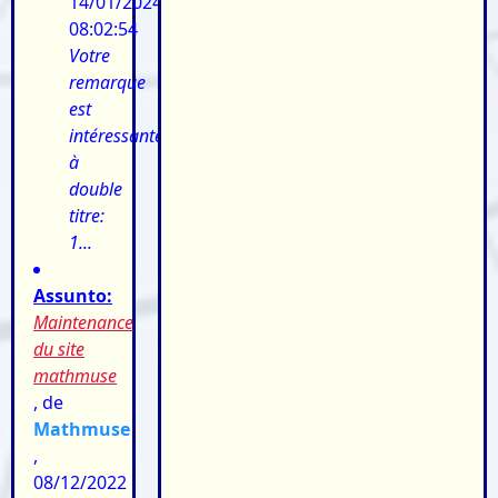
14/01/2024
08:02:54
Votre
remarque
est
intéressante
à
double
titre:
1...
Assunto:
Maintenance
du site
mathmuse
, de
Mathmuse
,
08/12/2022