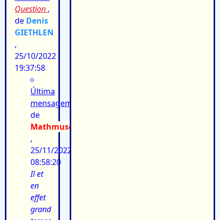
Question
,
de
Denis
GIETHLEN
,
25/10/2022
19:37:58
Última
mensagem:
de
Mathmuse
,
25/11/2022
08:58:20
Il et
en
effet
grand