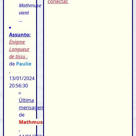
conectar.
Mathmuse
vient
...
Assunto:
Énigme
Longueur
de tissu
,
de
Paulie
,
13/01/2024
20:56:30
Última
mensagem:
de
Mathmuse
,