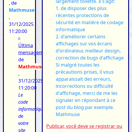
largement toiletté. Il s'agit:
, de
1. de disposer des plus
Mathmuse
récentes protections de
,
sécurité en matière de codage
31/12/2025
informatique
11:20:00
2. d'améliorer certains
affichages sur vos écrans
Última
d'ordinateur, meilleur design,
mensagem:
correction de bugs d'affichage
de
Si malgré toutes les
Mathmuse
précautions prises, il vous
,
apparaissait des erreurs,
31/12/2025
incorrections ou difficulté
11:20:00
d'affichage, merci de me les
Le
signaler en répondant à ce
code
post du blog par exemple.
informatique
Mathmuse
de
votre
Publicar, você deve se registrar ou
site