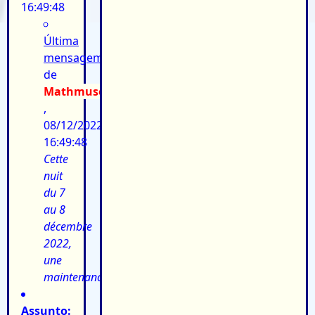
16:49:48
Última
mensagem:
de
Mathmuse
,
08/12/2022
16:49:48
Cette
nuit
du 7
au 8
décembre
2022,
une
maintenanc...
Assunto: