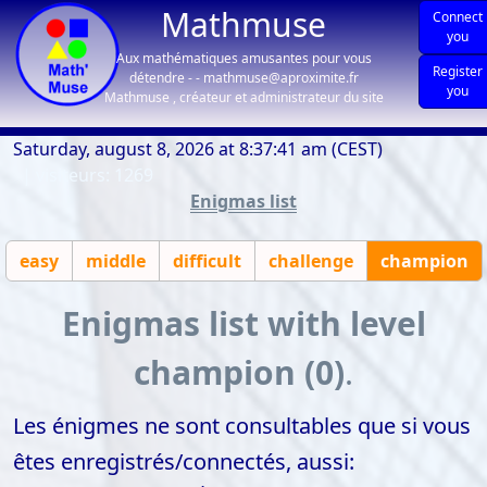
Mathmuse
Connect
you
Aux mathématiques amusantes pour vous
Register
détendre - - mathmuse@aproximite.fr
you
Mathmuse , créateur et administrateur du site
Saturday, august 8, 2026 at 8:37:41 am (CEST)
| visiteurs: 1269
Enigmas list
easy
middle
difficult
challenge
champion
Enigmas list with level
champion (0)
.
Les énigmes ne sont consultables que si vous
êtes enregistrés/connectés, aussi: