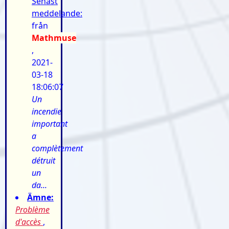
Senast
meddelande:
från
Mathmuse
,
2021-
03-18
18:06:07
Un
incendie
important
a
complètement
détruit
un
da...
Ämne:
Problème
d'accès
,