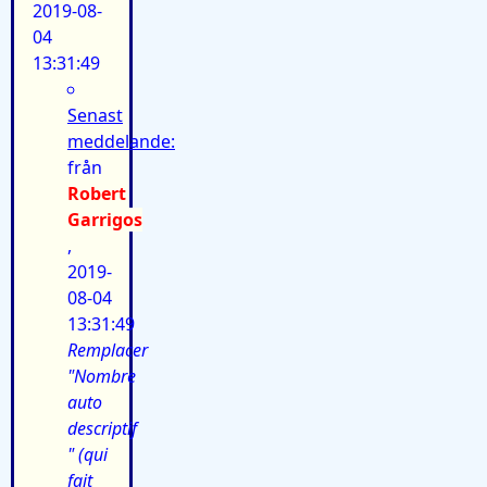
2019-08-
04
13:31:49
Senast
meddelande:
från
Robert
Garrigos
,
2019-
08-04
13:31:49
Remplacer
"Nombre
auto
descriptif
" (qui
fait