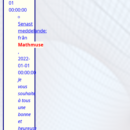
01
00:00:00
Senast
meddelande:
från
Mathmuse
,
2022-
01-01
00:00:00
Je
vous
souhaite
à tous
une
bonne
et
heureuse