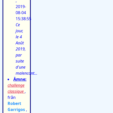
,
2019-
08-04
15:38:55
Ce
jour,
le 4
Août
2019,
par
suite
d'une
malencont...
Ämne:
challenge
classique
,
från
Robert
Garrigos
,