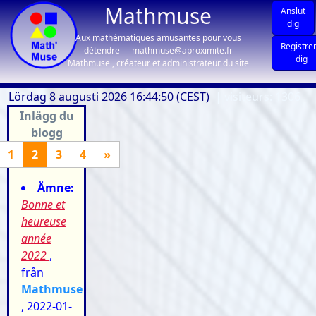
Mathmuse
Anslut
dig
Aux mathématiques amusantes pour vous
Registre
détendre - - mathmuse@aproximite.fr
dig
Mathmuse , créateur et administrateur du site
Lördag 8 augusti 2026 16:44:50 (CEST)
| visiteurs: 1306
Inlägg du
blogg
1
2
3
4
»
Ämne:
Bonne et
heureuse
année
2022
,
från
Mathmuse
, 2022-01-