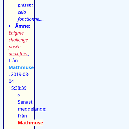
présent
cela
fonctionne....
Ämne:
Enigme
challenge
posée
deux fois
,
från
Mathmuse
, 2019-08-
04
15:38:39
Senast
meddelande:
från
Mathmuse