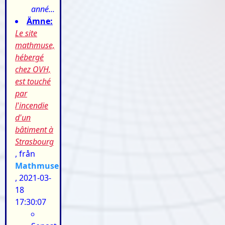
anné...
Ämne:
Le site
mathmuse,
hébergé
chez OVH,
est touché
par
l'incendie
d'un
bâtiment à
Strasbourg
, från
Mathmuse
, 2021-03-
18
17:30:07