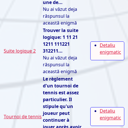
une de...
Nu ai văzut deja
răspunsul la
această enigmă
Trouver la suite
logique: 1 11 21
1211 111221
Detaliu
Suite logique 2
312211...
enigmatic
Nu ai văzut deja
răspunsul la
această enigmă
Le règlement
d'un tournoi de
tennis est assez
particulier. Il
stipule qu'un
Detaliu
joueur peut
Tournoi de tennis
enigmatic
continuer à
jouer après avoir