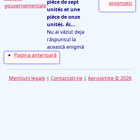
pièce de sept
enigmatic
gouvernementale
unités et une
pièce de onze
unités. Ai...
Nu ai văzut deja
răspunsul la
această enigmă
Pagina anterioară
Mențiuni legale
|
Contactaţi-ne
|
Aproximite © 2026