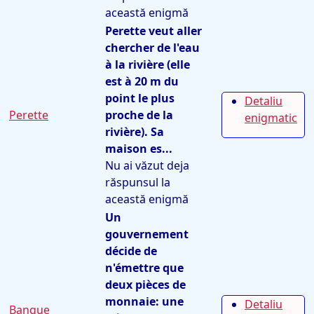
această enigmă
Perette veut aller
chercher de l'eau
à la rivière (elle
est à 20 m du
point le plus
Detaliu
Perette
proche de la
enigmatic
rivière). Sa
maison es...
Nu ai văzut deja
răspunsul la
această enigmă
Un
gouvernement
décide de
n'émettre que
deux pièces de
monnaie: une
Detaliu
Banque