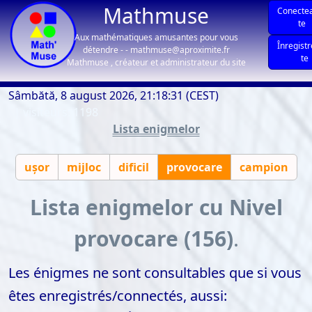
Mathmuse
Conecte
te
Aux mathématiques amusantes pour vous
Înregist
détendre - - mathmuse@aproximite.fr
te
Mathmuse , créateur et administrateur du site
Sâmbătă, 8 august 2026, 21:18:31 (CEST)
| visiteurs: 1198
Lista enigmelor
uşor
mijloc
dificil
provocare
campion
Lista enigmelor cu Nivel
provocare (156)
.
Les énigmes ne sont consultables que si vous
êtes enregistrés/connectés, aussi: