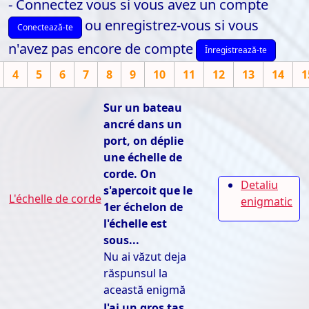
- Connectez vous si vous avez un compte
ou enregistrez-vous si vous
Conectează-te
n'avez pas encore de compte
Înregistrează-te
4
5
6
7
8
9
10
11
12
13
14
1
Sur un bateau
ancré dans un
port, on déplie
une échelle de
corde. On
Detaliu
s'apercoit que le
L'échelle de corde
enigmatic
1er échelon de
l'échelle est
sous...
Nu ai văzut deja
răspunsul la
această enigmă
J'ai un gros tas