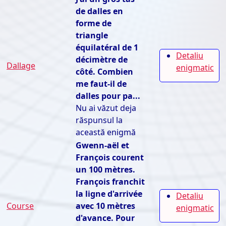
de dalles en
forme de
triangle
équilatéral de 1
Detaliu
décimètre de
Dallage
enigmatic
côté. Combien
me faut-il de
dalles pour pa...
Nu ai văzut deja
răspunsul la
această enigmă
Gwenn-aël et
François courent
un 100 mètres.
François franchit
la ligne d'arrivée
Detaliu
Course
avec 10 mètres
enigmatic
d'avance. Pour