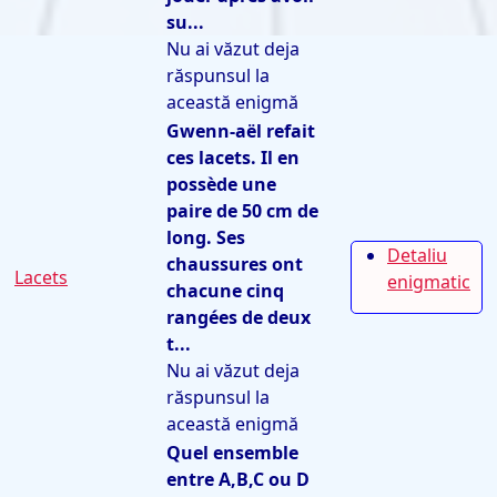
su...
Nu ai văzut deja
răspunsul la
această enigmă
Gwenn-aël refait
ces lacets. Il en
possède une
paire de 50 cm de
long. Ses
Detaliu
chaussures ont
Lacets
enigmatic
chacune cinq
rangées de deux
t...
Nu ai văzut deja
răspunsul la
această enigmă
Quel ensemble
entre A,B,C ou D