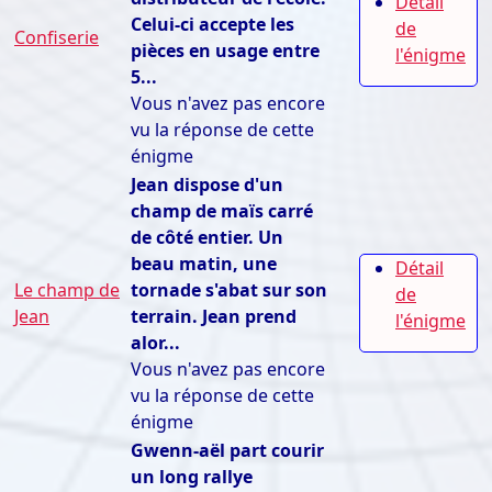
Détail
Celui-ci accepte les
de
Confiserie
pièces en usage entre
l'énigme
5...
Vous n'avez pas encore
vu la réponse de cette
énigme
Jean dispose d'un
champ de maïs carré
de côté entier. Un
beau matin, une
Détail
Le champ de
tornade s'abat sur son
de
Jean
terrain. Jean prend
l'énigme
alor...
Vous n'avez pas encore
vu la réponse de cette
énigme
Gwenn-aël part courir
un long rallye