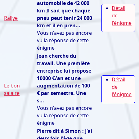
automobile de 42 000
Détail
km Il sait que chaque
de
Rallye
pneu peut tenir 24 000
l'énigme
km et il en pren...
Vous n'avez pas encore
vu la réponse de cette
énigme
Jean cherche du
travail. Une première
entreprise lui propose
10000 €/an et une
Détail
Le bon
augmentation de 100
de
salaire
€ par semestre. Une
l'énigme
s...
Vous n'avez pas encore
vu la réponse de cette
énigme
Pierre dit à Simon : J'ai
deux fois l'âge que