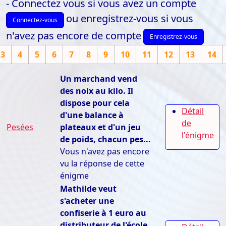
- Connectez vous si vous avez un compte
ou enregistrez-vous si vous
Connectez-vous
n'avez pas encore de compte
Enregistrez-vous
3
4
5
6
7
8
9
10
11
12
13
14
Un marchand vend
des noix au kilo. Il
dispose pour cela
Détail
d'une balance à
de
Pesées
plateaux et d'un jeu
l'énigme
de poids, chacun pes...
Vous n'avez pas encore
vu la réponse de cette
énigme
Mathilde veut
s'acheter une
confiserie à 1 euro au
distributeur de l'école.