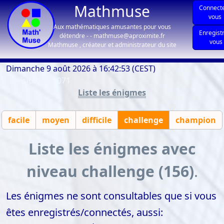
Mathmuse
Connect
vous
Aux mathématiques amusantes pour vous
Enregist
détendre - - mathmuse@aproximite.fr
vous
Mathmuse , créateur et administrateur du site
Dimanche 9 août 2026 à 16:42:53 (CEST)
| visiteurs: 1071
Liste les énigmes
facile
moyen
difficile
challenge
champion
Liste les énigmes avec
niveau challenge (156)
.
Les énigmes ne sont consultables que si vous
êtes enregistrés/connectés, aussi: