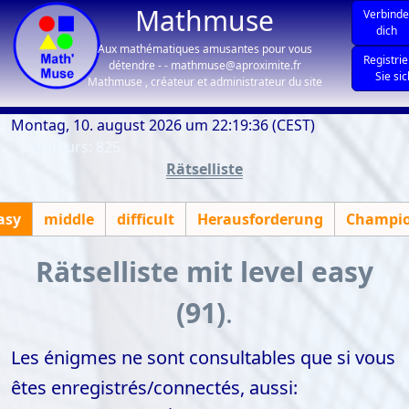
Mathmuse
Verbind
dich
Aux mathématiques amusantes pour vous
Registri
détendre - - mathmuse@aproximite.fr
Sie si
Mathmuse , créateur et administrateur du site
Montag, 10. august 2026 um 22:19:36 (CEST)
| visiteurs: 825
Rätselliste
asy
middle
difficult
Herausforderung
Champi
Rätselliste mit level easy
(91)
.
Les énigmes ne sont consultables que si vous
êtes enregistrés/connectés, aussi: