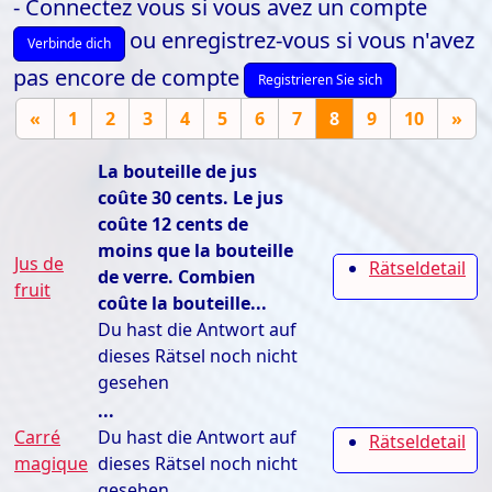
- Connectez vous si vous avez un compte
ou enregistrez-vous si vous n'avez
Verbinde dich
pas encore de compte
Registrieren Sie sich
«
1
2
3
4
5
6
7
8
9
10
»
La bouteille de jus
coûte 30 cents. Le jus
coûte 12 cents de
moins que la bouteille
Jus de
Rätseldetail
de verre. Combien
fruit
coûte la bouteille...
Du hast die Antwort auf
dieses Rätsel noch nicht
gesehen
...
Carré
Du hast die Antwort auf
Rätseldetail
magique
dieses Rätsel noch nicht
gesehen