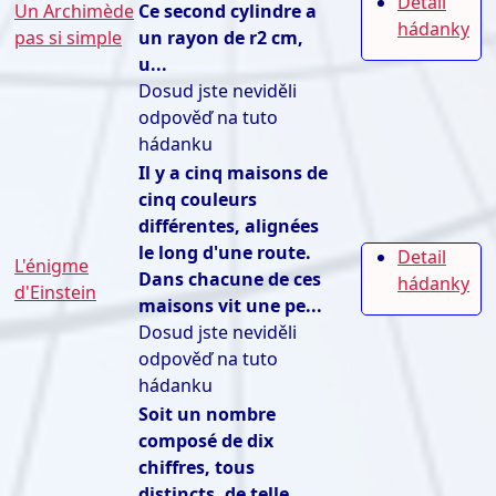
Detail
Un Archimède
Ce second cylindre a
hádanky
pas si simple
un rayon de r2 cm,
u...
Dosud jste neviděli
odpověď na tuto
hádanku
Il y a cinq maisons de
cinq couleurs
différentes, alignées
le long d'une route.
Detail
L'énigme
Dans chacune de ces
hádanky
d'Einstein
maisons vit une pe...
Dosud jste neviděli
odpověď na tuto
hádanku
Soit un nombre
composé de dix
chiffres, tous
distincts, de telle