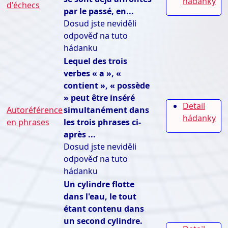
hádanky
d'échecs
par le passé, en...
Dosud jste neviděli
odpověď na tuto
hádanku
Lequel des trois
verbes « a », «
contient », « possède
» peut être inséré
Detail
Autoréférence
simultanément dans
hádanky
en phrases
les trois phrases ci-
après ...
Dosud jste neviděli
odpověď na tuto
hádanku
Un cylindre flotte
dans l'eau, le tout
étant contenu dans
un second cylindre.