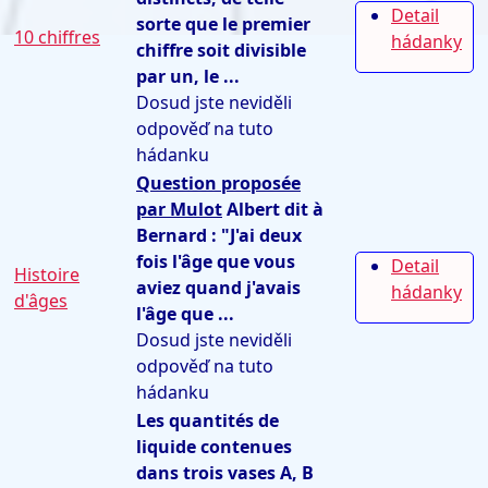
Detail
sorte que le premier
10 chiffres
hádanky
chiffre soit divisible
par un, le ...
Dosud jste neviděli
odpověď na tuto
hádanku
Question proposée
par Mulot
Albert dit à
Bernard : "J'ai deux
fois l'âge que vous
Detail
Histoire
aviez quand j'avais
hádanky
d'âges
l'âge que ...
Dosud jste neviděli
odpověď na tuto
hádanku
Les quantités de
liquide contenues
dans trois vases A, B