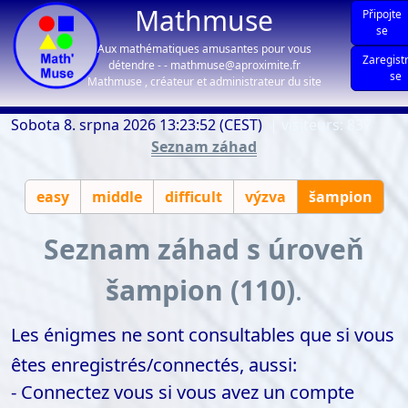
Mathmuse
Připojte
se
Aux mathématiques amusantes pour vous
Zaregist
détendre - - mathmuse@aproximite.fr
se
Mathmuse , créateur et administrateur du site
Sobota 8. srpna 2026 13:23:52 (CEST)
| visiteurs: 837
Seznam záhad
easy
middle
difficult
výzva
šampion
Seznam záhad s úroveň
šampion (110)
.
Les énigmes ne sont consultables que si vous
êtes enregistrés/connectés, aussi:
- Connectez vous si vous avez un compte