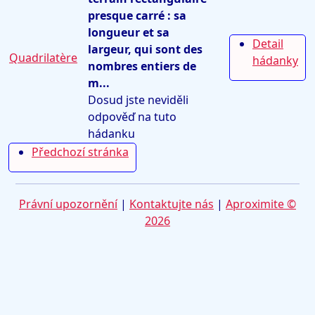
presque carré : sa
longueur et sa
Detail
largeur, qui sont des
Quadrilatère
hádanky
nombres entiers de
m...
Dosud jste neviděli
odpověď na tuto
hádanku
Předchozí stránka
Právní upozornění
|
Kontaktujte nás
|
Aproximite ©
2026