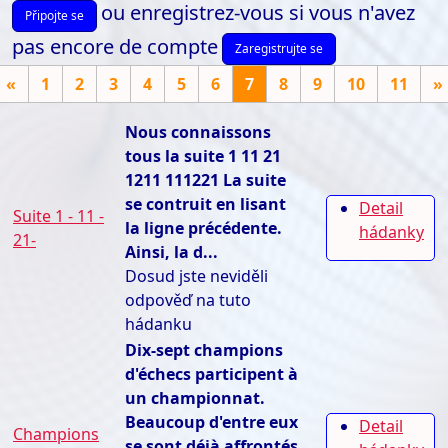
ou enregistrez-vous si vous n'avez
Připojte se
pas encore de compte
Zaregistrujte se
«
1
2
3
4
5
6
7
8
9
10
11
»
Nous connaissons
tous la suite 1 11 21
1211 111221 La suite
se contruit en lisant
Detail
Suite 1 - 11 -
la ligne précédente.
hádanky
21-
Ainsi, la d...
Dosud jste neviděli
odpověď na tuto
hádanku
Dix-sept champions
d'échecs participent à
un championnat.
Beaucoup d'entre eux
Detail
Champions
se sont déjà affrontés